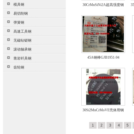
模具钢
30CrMnSiNi2A超高强度钢
3
易切削钢
弹簧钢
高速工具钢
无磁钻铤钢
滚动轴承钢
45A钢棒GJB1951-94
凿岩钎具钢
齿轮钢
30Si2MnCrMoVE壳体用钢
1
2
3
4
5