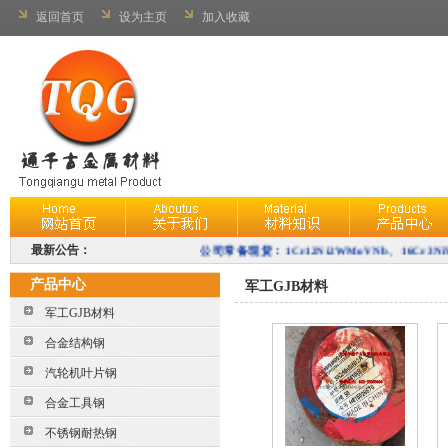
返回首页
设为主页
加入收藏
最新公告：
公司常备现货：
1Cr12Ni2WMoVNb、
16Cr3N
40CrNiMoA、38CrMoAL、
产品中心
军工GJB材料
1Cr12Ni3MoVN、10Cr11Co3W3NiMoVNbNB
军工GJB材料
2Cr12NiMo1W1V、15CrMo、
25Cr2Mo1VA、4
合金结构钢
15Cr1Mo1V、25Cr2MoVA等
。
汽轮机叶片钢
合金工具钢
不锈钢耐热钢