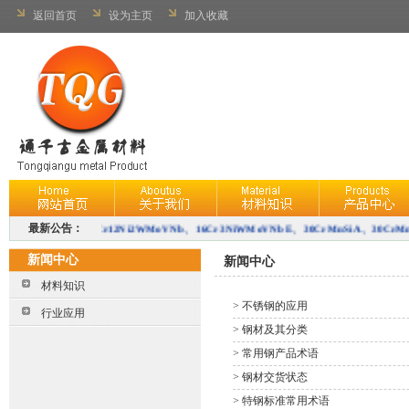
返回首页
设为主页
加入收藏
公司常备现货：
最新公告：
1Cr12Ni2WMoVNb、
16Cr3NiWMoVNbE、
30CrMnSiA、30CrMn
40CrNiMoA、38CrMoAL、
新闻中心
新闻中心
1Cr12Ni3MoVN、10Cr11Co3W3NiMoVNbNB、
1Cr12Ni3Mo2VN
1Cr11Co3W3Ni
材料知识
>
不锈钢的应用
2Cr12NiMo1W1V、15CrMo、
25Cr2Mo1VA、45CrNiMoVA、16MnCr5H、
35Cr2N
行业应用
>
钢材及其分类
15Cr1Mo1V、25Cr2MoVA等
。
>
常用钢产品术语
>
钢材交货状态
>
特钢标准常用术语