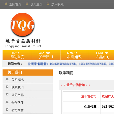
返回首页
设为主页
加入收藏
最新公告：
公司常备现货：
1Cr12Ni2WMoVNb、
16Cr3NiWMoVNbE、
30C
40CrNiMoA、38CrMoAL、
关于我们
联系我们
1Cr12Ni3MoVN、10Cr11Co3W3NiMoVNbNB、
1Cr12Ni3Mo2V
公司概况
﹡﹡通千古优特钢﹡﹡
2Cr12NiMo1W1V、15CrMo、
25Cr2Mo1VA、45CrNiMoVA、1
联系我们
15Cr1Mo1V、25Cr2MoVA等
。
公司文化
通千古公司：
欢迎广大
合作伙伴
022-
862
企业传真：
公司荣誉