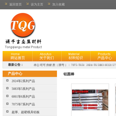
返回首页
设为主页
加入收藏
最新公告：
本公司可供材质（牌号）：7075-T651 2024-T6 5083-H321 5754-H112 
LD30 1100 LD7 2A50(LD5) 5A02 5154 6A02
产品中心
铝圆棒
2024等2系列产品
5083等5系列产品
6061等6系列产品
7075等7系列产品
超厚、超硬模具铝板