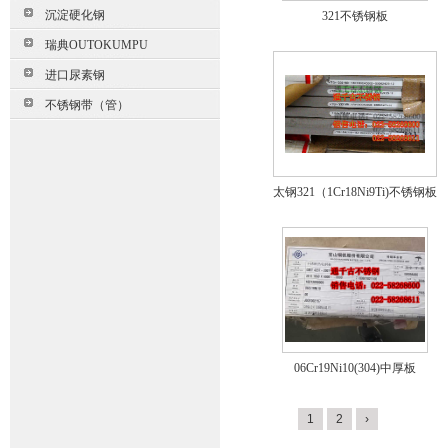
沉淀硬化钢
321不锈钢板
瑞典OUTOKUMPU
进口尿素钢
不锈钢带（管）
太钢321（1Cr18Ni9Ti)不锈钢板
06Cr19Ni10(304)中厚板
1
2
›